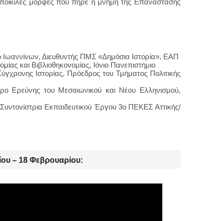
ις ποικίλες μορφές που πήρε η μνήμη της Επανάστασης
ο Ιωαννίνων, Διευθυντής ΠΜΣ «Δημόσια Ιστορία», ΕΑΠ
ομίας και Βιβλιοθηκονομίας, Ιόνιο Πανεπιστήμιο
Σύγχρονης Ιστορίας, Πρόεδρος του Τμήματος Πολιτικής
τρο Ερεύνης του Μεσαιωνικού και Νέου Ελληνισμού,
, Συντονίστρια Εκπαιδευτικού Έργου 3ο ΠΕΚΕΣ Αττικής/
ίου – 18 Φεβρουαρίου: