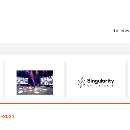
Το Ίδρ
1-2021