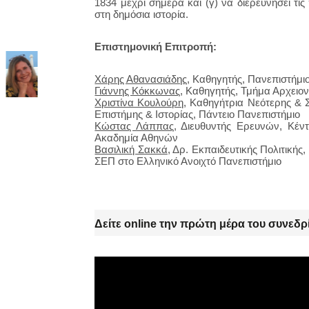
1834 μέχρι σήμερα και (γ) να διερευνήσει τ
στη δημόσια ιστορία.
Επιστημονική Επιτροπή:
Χάρης Αθανασιάδης
, Καθηγητής, Πανεπιστήμι
Γιάννης Κόκκωνας
, Καθηγητής, Τμήμα Αρχειον
Χριστίνα Κουλούρη
, Καθηγήτρια Νεότερης & 
Επιστήμης & Ιστορίας, Πάντειο Πανεπιστήμιο
Κώστας Λάππας
, Διευθυντής Ερευνών, Κέν
Ακαδημία Αθηνών
Βασιλική Σακκά
, Δρ. Εκπαιδευτικής Πολιτικής
ΣΕΠ στο Ελληνικό Ανοιχτό Πανεπιστήμιο
Δείτε online την πρώτη μέρα του συνεδρ