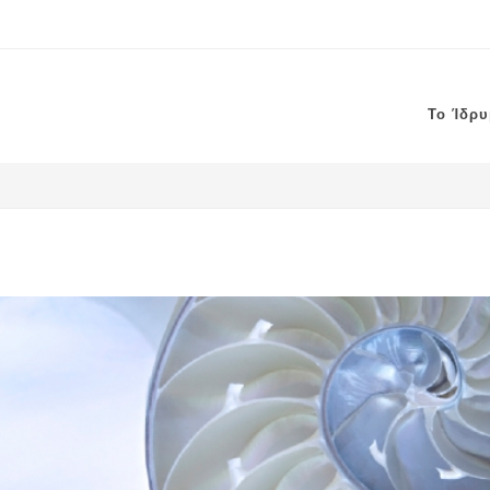
Το Ίδρ