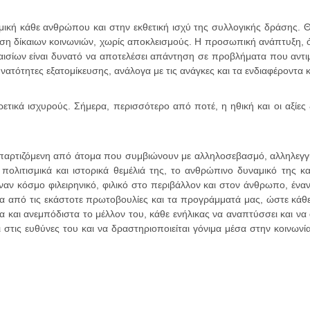
κή κάθε ανθρώπου και στην εκθετική ισχύ της συλλογικής δράσης. Θε
ωση δίκαιων κοινωνιών, χωρίς αποκλεισμούς. Η προσωπική ανάπτυξη, ότα
πλαισίων είναι δυνατό να αποτελέσει απάντηση σε προβλήματα που αντ
υνατότητες εξατομίκευσης, ανάλογα με τις ανάγκες και τα ενδιαφέροντα
ετικά ισχυρούς. Σήμερα, περισσότερο από ποτέ, η ηθική και οι αξίες
απαρτιζόμενη από άτομα που συμβιώνουν με αλληλοσεβασμό, αλληλεγγύ
πολιτισμικά και ιστορικά θεμέλιά της, το ανθρώπινο δυναμικό της 
 κόσμο φιλειρηνικό, φιλικό στο περιβάλλον και στον άνθρωπο, έναν
 από τις εκάστοτε πρωτοβουλίες και τα προγράμματά μας, ώστε κάθε
μα και ανεμπόδιστα το μέλλον του, κάθε ενήλικας να αναπτύσσει και να 
στις ευθύνες του και να δραστηριοποιείται γόνιμα μέσα στην κοινωνία