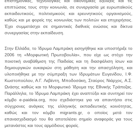
επιστημονικές, τεχνολογικές και οικονομικές εξελίξεις και τις
επιπτώσεις τους στην κοινωνία, σε συνεργασία με ευρωπαϊκούς
εκπαιδευτικούς, πολιτισμικούς και ερευνητικούς οργανισμούς,
καθώς και με φορείς της κοινωνίας των πολιτών και επιχειρήσεις.
Έχει συμμετάσχει σε σημαντικές διεθνείς ενώσεις και δίκτυα
συνεργασίας στην εκπαίδευση.
Στην Ελλάδα, το Ίδρυμα Λαμπράκη εισηγήθηκε και υποστήριξε το
2006 τη «Μορφωτική Πρωτοβουλία», που είχε ως στόχο την
ποιοτική αναβάθμιση της Παιδείας και τη διασφάλιση ίσων και
δημιουργικών ευκαιριών στη μάθηση και την απασχόληση, και
υλοποιήθηκε με την σύμπραξη των Ιδρυμάτων Ευγενίδου, Ι.Φ.
Κωστοπούλου, Α.Γ. Λεβέντη, Μποδοσάκη, Σταύρος Νιάρχος, Α.Σ.
Ωνάσης καθώς και το Μορφωτικό Ίδρυμα της Εθνικής Τράπεζας.
Παράλληλα, το Ίδρυμα Λαμπράκη έχει αναπτύξει και συντηρεί τον
κόμβο e-paideia.org, που σχεδιάστηκε για να απαντήσει στις
σύγχρονες ανάγκες της ελληνικής εκπαιδευτικής κοινότητας,
καθώς και τον κόμβο migrants.gr, ο οποίος μετά τον
επανασχεδιασμό του θα αποτελέσει σημείο αναφοράς για τους
μετανάστες και τους αρμόδιους φορείς.