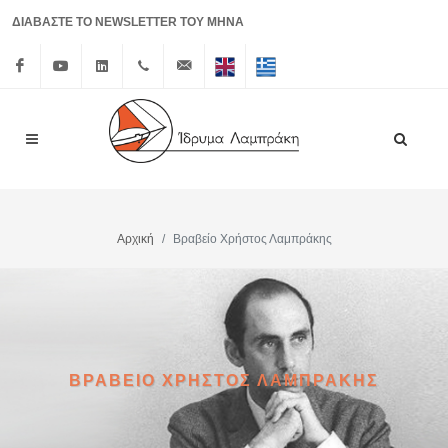
ΔΙΑΒΑΣΤΕ ΤΟ NEWSLETTER ΤΟΥ ΜΗΝΑ
Facebook
Youtube
Linkedin
+30 210
info@lrf.gr
English
Ελληνικά
3626150
Αρχική
Βραβείο Χρήστος Λαμπράκης
ΒΡΑΒΕΙΟ ΧΡΗΣΤΟΣ ΛΑΜΠΡΑΚΗΣ