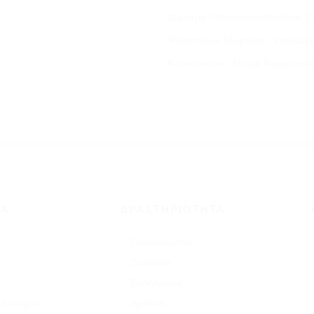
Δήμητρα Παπαγεωργοπούλου, Γ
Φιλοκτήμων Μωραΐτης, Υπάλληλ
Κωνσταντίνα - Μαρία Καραμποΐκη
ΜΑ
ΔΡΑΣΤΗΡΙΌΤΗΤΑ
Προγράμματα
Συνέδρια
Εκδηλώσεις
 Δυναμικό
Δράσεις