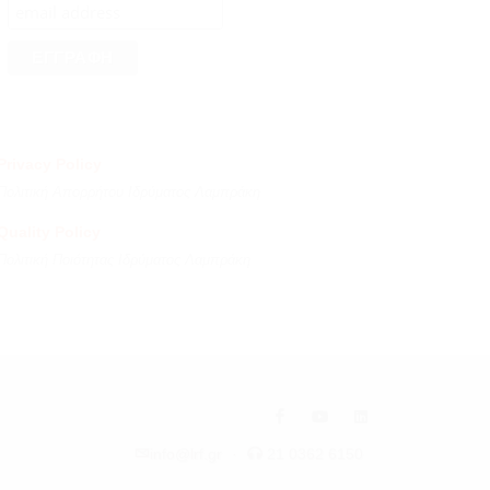
Privacy Policy
Πολιτική Απορρήτου Ιδρύματος Λαμπράκη
Quality Policy
Πολιτική Ποιότητας Ιδρύματος Λαμπράκη
info@lrf.gr
·
21 0362 6150