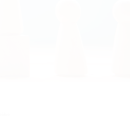
ούλιο