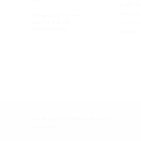
Βραβείο Χ
Οικονομικά 
Τηλέφωνο
21 0362 6150
Fax:
210 3390119
Θέσεις Εργ
Email:
info@lrf.gr
Διακρίσεις
Copyrights © 2020 All Rights Reserved
Privacy Policy