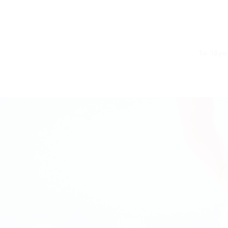
Το Ίδρ