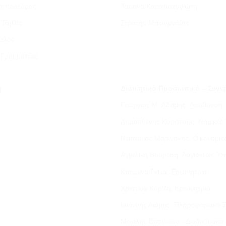
ντιπρόεδρος
Τατιάνα Καραπαναγιώτη
 Ταμίας
Στρατής Μπουρνάζος
Μέλος
 Γραμματέας
ή
Διοικητικό Προσωπικό – Συνε
Γεώργιος Μ. Αδάμης, Διεύθυνση
Δημοσθένης Κορέσσης, Νομικές 
Νεκτάριος Μαρινάκης, Οικονομικ
Αγγελική Βούρτση, Λογιστικές Υπ
Κατερίνα Γκίκα, Ερευνήτρια
Χριστίνα Κορίζη, Ερευνήτρια
Ιωάννης Λιόμας, Πληροφοριακά 
Μιχάλης Βασιλείου - Διαδικτυακ