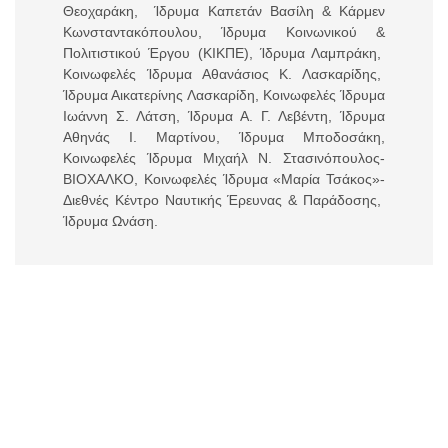
Θεοχαράκη, Ίδρυμα Καπετάν Βασίλη & Κάρμεν
Κωνσταντακόπουλου, Ίδρυμα Κοινωνικού &
Πολιτιστικού Έργου (ΚΙΚΠΕ), Ίδρυμα Λαμπράκη,
Κοινωφελές Ίδρυμα Αθανάσιος Κ. Λασκαρίδης,
Ίδρυμα Αικατερίνης Λασκαρίδη, Κοινωφελές Ίδρυμα
Ιωάννη Σ. Λάτση, Ίδρυμα Α. Γ. Λεβέντη, Ίδρυμα
Αθηνάς Ι. Μαρτίνου, Ίδρυμα Μποδοσάκη,
Κοινωφελές Ίδρυμα Μιχαήλ Ν. Στασινόπουλος-
ΒΙΟΧΑΛΚΟ, Κοινωφελές Ίδρυμα «Μαρία Τσάκος»-
Διεθνές Κέντρο Ναυτικής Έρευνας & Παράδοσης,
Ίδρυμα Ωνάση.
Κάθε Ίδρυμα και η Τράπεζα διατηρούν τη
φυσιογνωμία, την αυτονομία και τους στόχους
τους και στηρίζουν δράσεις οι οποίες συνδέονται
με αυτούς. Όμως, όλοι θεωρούν ότι χρειάζεται να
αναδειχθεί στην Ελλάδα και στο εξωτερικό ένα
παράδειγμα συνεργασίας, διαλόγου και ενότητας.
Περισσότερα