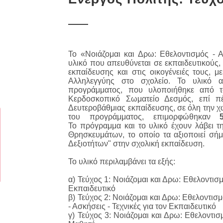
Το «Νοιάζομαι και Δρω: Εθελοντισμός - Α
υλικό που απευθύνεται σε εκπαιδευτικούς
εκπαίδευσης και στις οικογένειές τους, μ
Αλληλεγγύης στο σχολείο. Το υλικό α
προγράμματος, που υλοποιήθηκε
από τ
Κερδοσκοπικό Σωματείο Δεσμός,
επί π
Δευτεροβάθμιας εκπαίδευσης, σε όλη την χ
του
προγράμματος,
επιμορφώθηκαν
Το
πρόγραμμα
και το υλικό έχουν λάβει τ
Θρησκευμάτων, το οποίο τα αξιοποιεί σή
Δεξιοτήτων" στην
σχολική
εκπαίδευση.
Το υλικό περιλαμβάνει τα εξής:
α) Τεύχος 1: Νοιάζομαι και Δρω: Εθελοντισ
Εκπαιδευτικό
β) Τεύχος 2: Νοιάζομαι και Δρω: Εθελοντισ
- Ασκήσεις - Τεχνικές για τον Εκπαιδευτικό
γ) Τεύχος 3: Νοιάζομαι και Δρω: Εθελοντισ