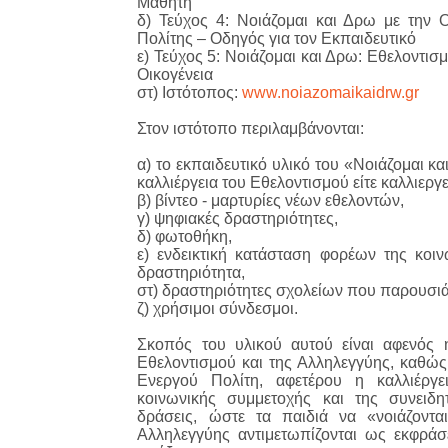
Μαθητή
δ) Τεύχος 4: Νοιάζομαι και Δρω με την Ο
Πολίτης – Οδηγός για τον Εκπαιδευτικό
ε) Τεύχος 5: Νοιάζομαι και Δρω: Εθελοντισ
Οικογένεια
στ) Ιστότοπος:
www
.
noiazomaikaidrw
.
gr
Στον ιστότοπο περιλαμβάνονται:
α) το εκπαιδευτικό υλικό του «Νοιάζομαι κα
καλλιέργεια του Εθελοντισμού είτε καλλιεργε
β) βίντεο - μαρτυρίες νέων εθελοντών,
γ) ψηφιακές δραστηριότητες,
δ) φωτοθήκη,
ε) ενδεικτική κατάσταση φορέων της κοι
δραστηριότητα,
στ) δραστηριότητες σχολείων που παρουσιά
ζ) χρήσιμοι σύνδεσμοι.
Σκοπός του υλικού αυτού είναι αφενός 
Εθελοντισμού και της Αλληλεγγύης, καθώς 
Ενεργού Πολίτη, αφετέρου η καλλιέργ
κοινωνικής συμμετοχής και της συνειδ
δράσεις, ώστε τα παιδιά να «νοιάζοντα
Αλληλεγγύης αντιμετωπίζονται ως εκφράσε