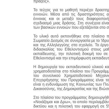
πράξεις».
Το τεύχος για το μαθητή περιέχει δραστη
εννοιών. Μέσα από τις δραστηριότητες α
έννοιας και οι μεταξύ τους διαφοροποιή
σχεδιασμό μιας δράσης. Στη συνέχεια είνα
των βασικών εννοιών που εξετάζονται στο σ
Το υλικό αυτό εκπονήθηκε στο πλαίσιο 
Σωματείο Δεσμός σε συνεργασία με το Ίδρυ
και της Αλληλεγγύης στο σχολείο. Το έργο
διδασκαλίας του Εθελοντισμού στους μα
εκπαίδευσης, την πιλοτική δοκιμή του σε
Εθελοντισμό και την επιμόρφωση εκπαιδευτ
Η δημιουργία του εκπαιδευτικού υλικού κα
χρηματοδοτείται στο πλαίσιο του Προγράμμ
του συνολικού Χρηματοδοτικού Μηχαν
Επιχορήγησης του Προγράμματος είναι τ
είναι η ενδυνάμωση της Κοινωνίας των Πο
Δικαιοσύνης, της Δημοκρατίας και της Βιώσ
Στο πλαίσιο του προγράμματος δημιουργήθη
«Νοιάζομαι και Δρω», το οποίο περιλαμβάν
δικτύου και η πιλοτική του εφαρμογή σε 5