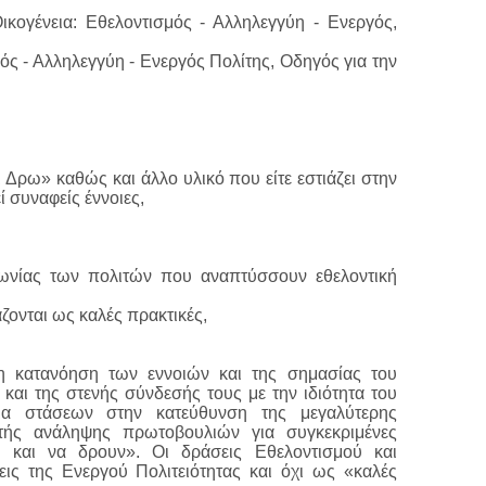
ικογένεια: Εθελοντισμός - Αλληλεγγύη - Ενεργός,
μός - Αλληλεγγύη - Ενεργός Πολίτης, Οδηγός για την
ι Δρω» καθώς και άλλο υλικό που είτε εστιάζει στην
ί συναφείς έννοιες,
νωνίας των πολιτών που αναπτύσσουν εθελοντική
ζονται ως καλές πρακτικές,
η κατανόηση των εννοιών και της σημασίας του
και της στενής σύνδεσής τους με την ιδιότητα του
εια στάσεων στην κατεύθυνση της μεγαλύτερης
ητής ανάληψης πρωτοβουλιών για συγκεκριμένες
ι και να δρουν». Οι δράσεις Εθελοντισμού και
ις της Ενεργού Πολιτειότητας και όχι ως «καλές