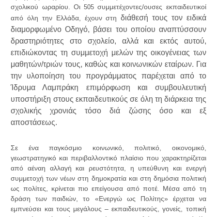
σχολικού ωραρίου. Οι
συμμετέχοντες/ουσες εκπαιδευτικοί
505
διάθεσή τους τον ειδικά
από όλη την Ελλάδα, έχουν στη
διαμορφωμένο Οδηγό, βάσει του οποίου αναπτύσσουν
δραστηριότητες στο σχολείο, αλλά και εκτός αυτού,
επιδιώκοντας τη συμμετοχή μελών της οικογένειας των
μαθητών/τριών τους, καθώς και κοινωνικών εταίρων. Για
την υλοποίηση του προγράμματος παρέχεται από το
Ίδρυμα Λαμπράκη επιμόρφωση και συμβουλευτική
υποστήριξη στους εκπαιδευτικούς σε όλη τη διάρκεια της
σχολικής χρονιάς τόσο διά ζώσης όσο και εξ
αποστάσεως.
Σε ένα παγκόσμιο κοινωνικό, πολιτικό, οικονομικό,
γεωστρατηγικό και περιβαλλοντικό πλαίσιο που χαρακτηρίζεται
από αέναη αλλαγή και ρευστότητα, η υπεύθυνη και ενεργή
συμμετοχή των νέων
στη δημοκρατία και στη δημόσια πολιτική
ως πολίτες, κρίνεται πιο επείγουσα από ποτέ. Μέσα από τη
δράση των παιδιών, το «Ενεργώ ως Πολίτης» έρχεται να
εμπνεύσει και τους μεγάλους – εκπαιδευτικούς, γονείς, τοπική