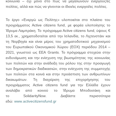
κοινωνία – όχι μόνο στο πώς να μεγαλώνουν ενεργούς/ές
πολίτες, αλλά και πώς να γίνονται οι ίδιοι/ες ενεργοί/ες πολίτες.
Το έργο «
E
νεργώ ως Πολίτης» υλοποιείται στο πλαίσιο του
προγράμματος
Active
citizens
fund
, με φορέα υλοποίησης το
Ίδρυμα Λαμπράκη. Το πρόγραμμα
Active
citizens
fund
, ύψους €
13,5 εκ., χρηματοδοτείται από την Ισλανδία, το Λιχτενστάιν και
τη Νορβηγία και είναι μέρος του χρηματοδοτικού μηχανισμού
του Ευρωπαϊκού Οικονομικού Χώρου (ΕΟΧ) περιόδου 2014 –
2021, γνωστού ως
EEA
Grants
. Το πρόγραμμα στοχεύει στην
ενδυνάμωση και την ενίσχυση της βιωσιμότητας της κοινωνίας
των πολιτών και στην ανάδειξη του ρόλου της στην προαγωγή
των δημοκρατικών διαδικασιών, στην ενίσχυση της συμμετοχής
των πολιτών στα κοινά και στην προάσπιση των ανθρωπίνων
δικαιωμάτων. Τη διαχείριση της επιχορήγησης του
προγράμματος
Active
citizens
fund
για την Ελλάδα έχουν
αναλάβει από κοινού το Ίδρυμα Μποδοσάκη και
το
SolidarityNow
. Διαβάστε περισσότερα
εδώ:
www
.
activecitizensfund
.
gr