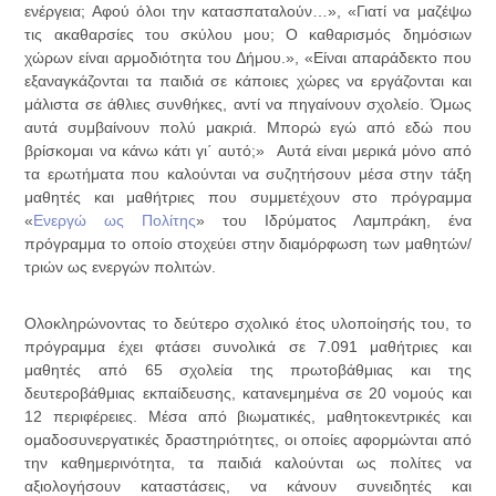
ενέργεια; Αφού όλοι την κατασπαταλούν…», «Γιατί να μαζέψω
τις ακαθαρσίες του σκύλου μου; Ο καθαρισμός δημόσιων
χώρων είναι αρμοδιότητα του Δήμου.», «Είναι απαράδεκτο που
εξαναγκάζονται τα παιδιά σε κάποιες χώρες να εργάζονται και
μάλιστα σε άθλιες συνθήκες, αντί να πηγαίνουν σχολείο. Όμως
αυτά συμβαίνουν πολύ μακριά. Μπορώ εγώ από εδώ που
βρίσκομαι να κάνω κάτι γι΄ αυτό;» Αυτά είναι μερικά μόνο από
τα ερωτήματα που καλούνται να συζητήσουν μέσα στην τάξη
μαθητές και μαθήτριες που συμμετέχουν στο πρόγραμμα
«
Ενεργώ ως Πολίτης
» του Ιδρύματος Λαμπράκη, ένα
πρόγραμμα το οποίο στοχεύει στην διαμόρφωση των μαθητών/
τριών ως ενεργών πολιτών.
Ολοκληρώνοντας το δεύτερο σχολικό έτος υλοποίησής του, το
πρόγραμμα έχει φτάσει συνολικά σε 7.091 μαθήτριες και
μαθητές από 65 σχολεία της πρωτοβάθμιας και της
δευτεροβάθμιας εκπαίδευσης, κατανεμημένα σε 20 νομούς και
12 περιφέρειες. Μέσα από βιωματικές, μαθητοκεντρικές και
ομαδοσυνεργατικές δραστηριότητες, οι οποίες αφορμώνται από
την καθημερινότητα, τα παιδιά καλούνται ως πολίτες να
αξιολογήσουν καταστάσεις, να κάνουν συνειδητές και