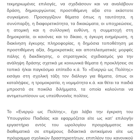
τεκμηριωμένες επιλογές, να σχεδιάσουν και να αναλάβουν
δράση, δημιουργώντας προστιθέμενη αξία στο εκάστοτε
συγκείμενο. Προσεγγίζουν θέματα όπως η ταυτότητα, η
συνύπαρξη, η διαφορετικότητα, τα δικαιώματα, οι υποχρεώσεις,
η ατομική και η συλλογική ευθύνη, η συμμετοχή στη
δημοκρατία, οι κανόνες και το δίκαιο, η έγκυρη ενημέρωση, η
διακίνηση έγκυρης πληροφορίας, η δημόσια τοποθέτηση με
προστιθέμενη αξία, δημοκρατικές και αποτελεσματικές μορφές
πάλης ή διεκδίκησης, ο στρατηγικός σχεδιασμός για την
ανάληψη δράσης σχετικά με κοινωνικά θέματα ή προκλήσεις σε
τοπικό ή/και παγκόσμιο επίπεδο κ.ά. Το «Ενεργώ ως Πολίτης»
εισάγει στη σχολική τάξη τον διάλογο για θέματα, όπως οι
καταλήψεις, η τρομοκρατία, η νομιμότητα κ.ά. και θέτει τα παιδιά
μπροστά σε ποικίλα διλήμματα, τα οποία καλούνται να
αντιμετωπίσουν ως υπεύθυνοι/ες πολίτες.
Το «Ενεργώ ως Πολίτης», έχει λάβει την έγκριση του
Υπουργείου Παιδείας και εφαρμόζεται είτε ως κατ' επιλογήν
εργαστήριο εντός του ωρολογίου προγράμματος και
διαθεματικά σε επιμέρους διδακτικά αντικείμενα είτε ως
πρόγραμμα σχολικών δραστηριοτήτων, επιπλέον του κανονικού