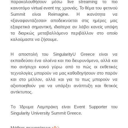
παρακολουθήσουν μέσω live streaming το πιο
καινοτόμο virtual event της χρονιάς. Το θέμα του φετινού
Summit είναι Reimagine. Η ικανότητα να
«ξαναφαντάζεσαι» αποδεικνύεται στις ημέρες μας
εξαιρετικά σημαντική, ιδιαίτερα αν λάβει κανείς υπόψη
τα διαρκώς μεταβαλλόμενο περιβάλλον στο οποίο
καλούμαστε να ζήσουμε.
Η αποστολή του SingularityU Greece είναι να
εκπαιδεύσει ένα ολοένα και πιο διευρυνόμενο, αλλά και
πιο ανήσυχο κοινό γύρω από το πώς οι εκθετικές
τεχνολογίες μπορούν να μας καθοδηγήσουν στο παρόν
και στο μέλλον, αλλά και για το πως μπορούν να
αξιοποιηθούν για να υπάρξει ανάπτυξη και θετικός
αντίκτυπος.
Tο Ίδρυμα Λαμπράκη είναι Event Supporter του
Singularity University Summit Greece.
Μάθετε περισσότερα
εδώ
.